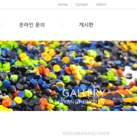
Home
Contact
Admin
온라인 문의
게시판
GALLERY
TAEKWANGPOLYMER
TAEKWANGPOLYMER