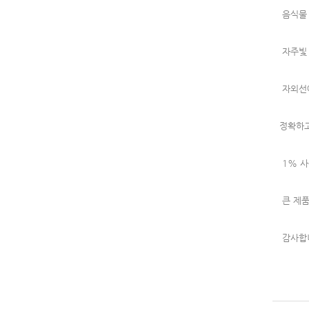
음식물 
자주빛 
자외선에
정확하고
1% 사
큰 제품
감사합